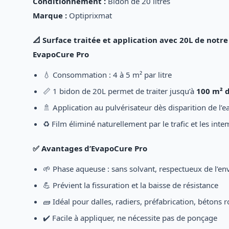
Conditionnement :
Bidon de 20 litres
Marque :
Optiprixmat
📐 Surface traitée et application avec 20L de not
EvapoCure Pro
💧 Consommation : 4 à 5 m² par litre
📏 1 bidon de 20L permet de traiter jusqu’à
100 m² d
🚿 Application au pulvérisateur dès disparition de l’
♻️ Film éliminé naturellement par le trafic et les int
✅ Avantages d’EvapoCure Pro
🌱 Phase aqueuse : sans solvant, respectueux de l’e
💪 Prévient la fissuration et la baisse de résistance
🧱 Idéal pour dalles, radiers, préfabrication, bétons r
✔️ Facile à appliquer, ne nécessite pas de ponçage