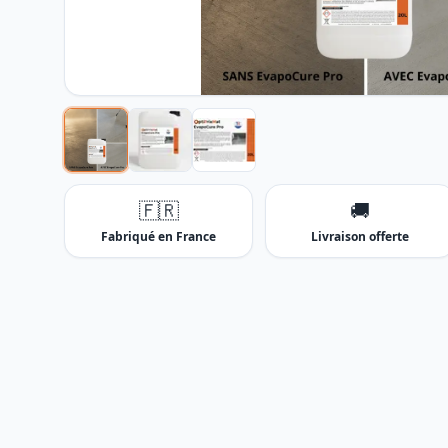
🇫🇷
🚚
Fabriqué en France
Livraison offerte