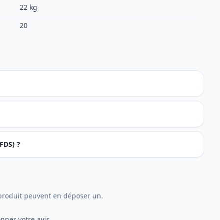
22 kg
20
FDS) ?
e produit peuvent en déposer un.
nner votre avis.