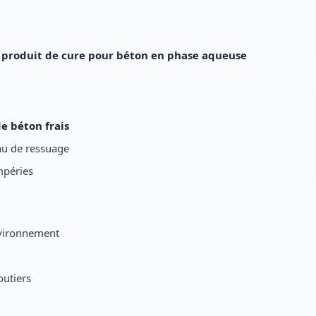
re produit de cure pour béton en phase aqueuse
e béton frais
eau de ressuage
empéries
nvironnement
outiers