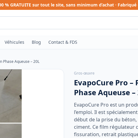
100 % GRATUITE sur tout le site, sans minimum d’achat · Fabriqué 
Véhicules
Blog
Contact & FDS
en Phase Aqueuse – 20L
Gros-œuvre
EvapoCure Pro – 
Phase Aqueuse –
EvapoCure Pro est un produ
l’emploi. Il est spécialemen
début de la prise du béton,
ciment. Ce film régulateur 
fissuration, retrait plastiq