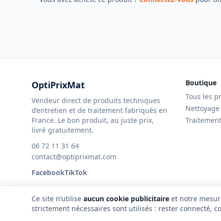
Boutique
OptiPrixMat
Tous les p
Vendeur direct de produits techniques
Nettoyage
d’entretien et de traitement fabriqués en
France. Le bon produit, au juste prix,
Traitemen
livré gratuitement.
06 72 11 31 64
contact@optiprixmat.com
Facebook
TikTok
Ce site n’utilise
aucun cookie publicitaire
et notre mesure
strictement nécessaires sont utilisés : rester connecté, c
©
2026
OptiPrixMat — SAS ECOREVET. Tous droits réservés.