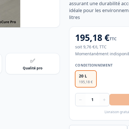
assurant une durabilité ac
idéale pour les environnem
litres
195,18 €
TTC
soit
9,76 €
/
L
TTC
Momentanément indisponi
✅
CONDITIONNEMENT
Qualité pro
20 L
195,18 €
−
+
Livraison gratu