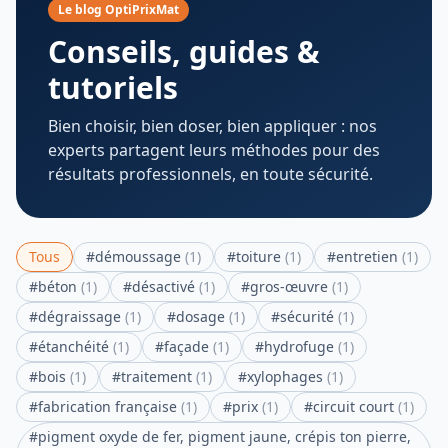
Le blog OptiPrixMat
Conseils, guides &
tutoriels
Bien choisir, bien doser, bien appliquer : nos
experts partagent leurs méthodes pour des
résultats professionnels, en toute sécurité.
Tous
#
démoussage
(
1
)
#
toiture
(
1
)
#
entretien
(
1
)
#
béton
(
1
)
#
désactivé
(
1
)
#
gros-œuvre
(
1
)
#
dégraissage
(
1
)
#
dosage
(
1
)
#
sécurité
(
1
)
#
étanchéité
(
1
)
#
façade
(
1
)
#
hydrofuge
(
1
)
#
bois
(
1
)
#
traitement
(
1
)
#
xylophages
(
1
)
#
fabrication française
(
1
)
#
prix
(
1
)
#
circuit court
(
1
)
#
pigment oxyde de fer, pigment jaune, crépis ton pierre,