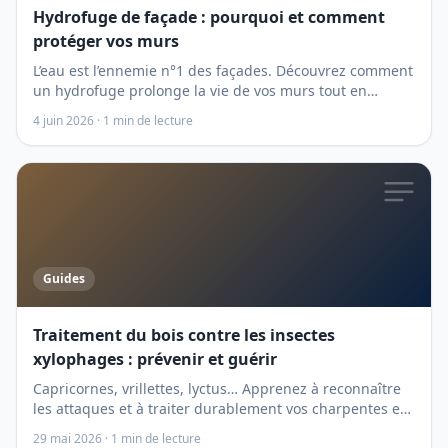
Hydrofuge de façade : pourquoi et comment
protéger vos murs
L’eau est l’ennemie n°1 des façades. Découvrez comment
un hydrofuge prolonge la vie de vos murs tout en
préservant leur aspect.
4 juin 2026
·
1
min de lecture
Guides
Traitement du bois contre les insectes
xylophages : prévenir et guérir
Capricornes, vrillettes, lyctus… Apprenez à reconnaître
les attaques et à traiter durablement vos charpentes et
boiseries.
29 mai 2026
·
1
min de lecture